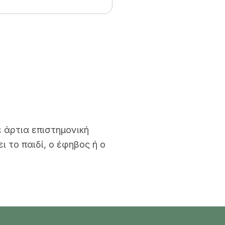
ε άρτια επιστημονική
 το παιδί, ο έφηβος ή ο