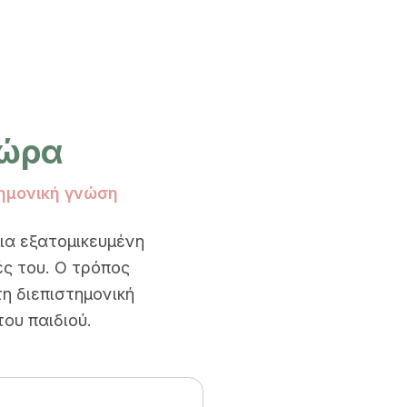
χώρα
τημονική γνώση
μια εξατομικευμένη
ές του. Ο τρόπος
η διεπιστημονική
του παιδιού.