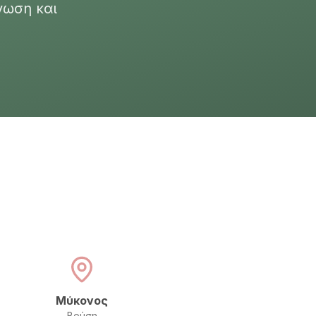
νωση και
Μύκονος
Βρύση