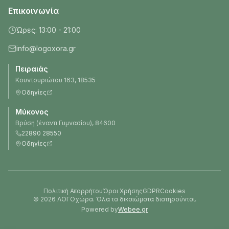
Επικοινωνία
Ώρες: 13:00 - 21:00
info@logoxora.gr
Πειραιάς
Κουντουριώτου 163, 18535
Οδηγίες
Μύκονος
Βρύση (έναντι Γυμνασίου), 84600
22890 28550
Οδηγίες
Πολιτική Απορρήτου
Όροι Χρήσης
GDPR
Cookies
©
2026
ΛΟΓΟχώρα. Όλα τα δικαιώματα διατηρούνται.
Powered by
Webee.gr