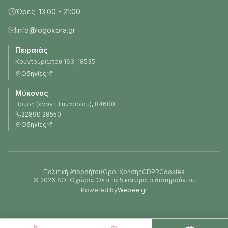
Ώρες: 13:00 - 21:00
info@logoxora.gr
Πειραιάς
Κουντουριώτου 163, 18535
Οδηγίες
Μύκονος
Βρύση (έναντι Γυμνασίου), 84600
22890 28550
Οδηγίες
Πολιτική Απορρήτου
Όροι Χρήσης
GDPR
Cookies
©
2026
ΛΟΓΟχώρα. Όλα τα δικαιώματα διατηρούνται.
Powered by
Webee.gr